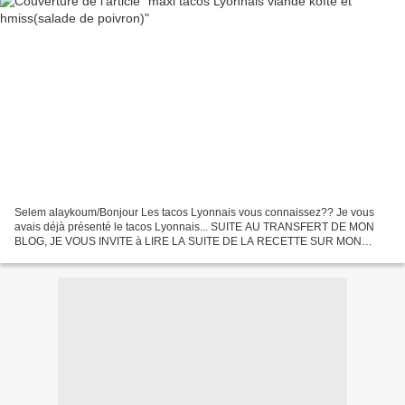
Selem alaykoum/Bonjour Les tacos Lyonnais vous connaissez?? Je vous
avais déjà présenté le tacos Lyonnais... SUITE AU TRANSFERT DE MON
BLOG, JE VOUS INVITE à LIRE LA SUITE DE LA RECETTE SUR MON
NOUVEAU BLOG: http://lesucresale-doumsouhaib.com/maxi-tacos-lyonnais-
viande-kofte-et-hmisssalade-de-poivron/...