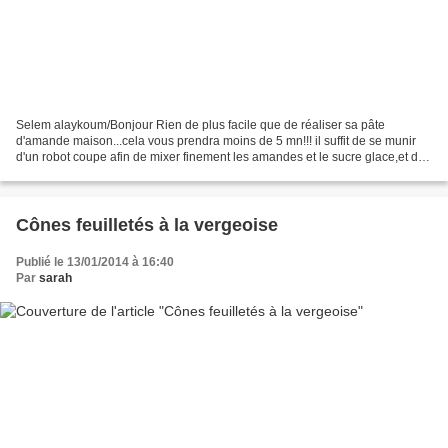
Selem alaykoum/Bonjour Rien de plus facile que de réaliser sa pâte
d'amande maison...cela vous prendra moins de 5 mn!!! il suffit de se munir
d'un robot coupe afin de mixer finement les amandes et le sucre glace,et de
mélanger le tout à un blanc d'oeuf...
Cônes feuilletés à la vergeoise
Publié le 13/01/2014 à 16:40
Par
sarah