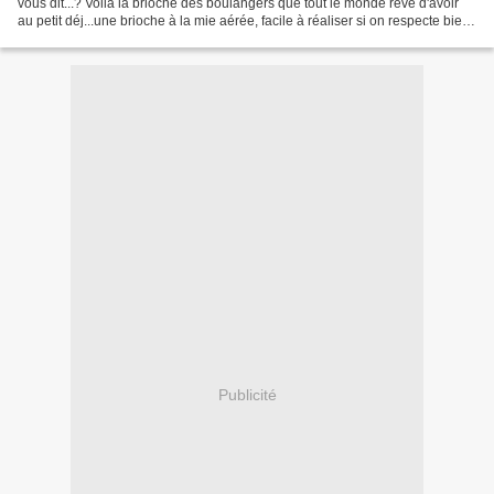
vous dit...? Voilà la brioche des boulangers que tout le monde rêve d'avoir
au petit déj...une brioche à la mie aérée, facile à réaliser si on respecte bien
la recette à la lettre! SUITE...
Publicité