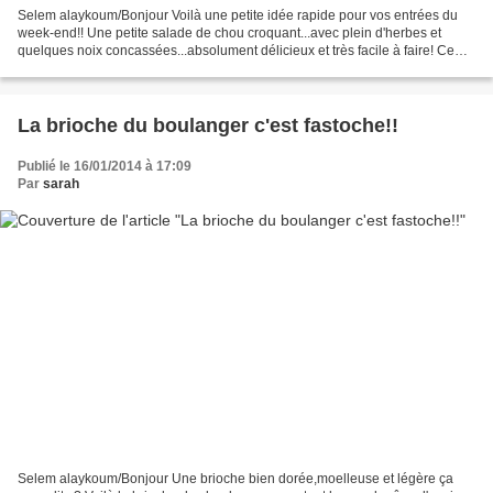
Selem alaykoum/Bonjour Voilà une petite idée rapide pour vos entrées du
week-end!! Une petite salade de chou croquant...avec plein d'herbes et
quelques noix concassées...absolument délicieux et très facile à faire! Ce
légume est un vrai régal en salade,je...
La brioche du boulanger c'est fastoche!!
Publié le 16/01/2014 à 17:09
Par
sarah
Selem alaykoum/Bonjour Une brioche bien dorée,moelleuse et légère ça