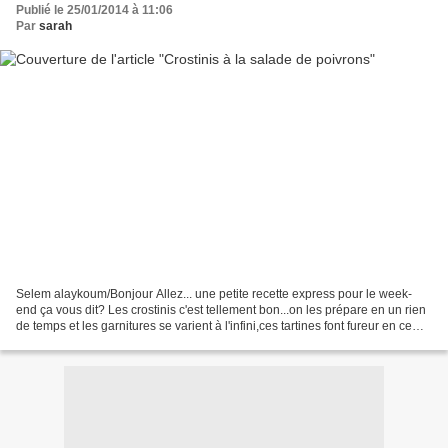
Publié le 25/01/2014 à 11:06
Par
sarah
Selem alaykoum/Bonjour Allez... une petite recette express pour le week-
end ça vous dit? Les crostinis c'est tellement bon...on les prépare en un rien
de temps et les garnitures se varient à l'infini,ces tartines font fureur en ce
moment...c'est sympa...