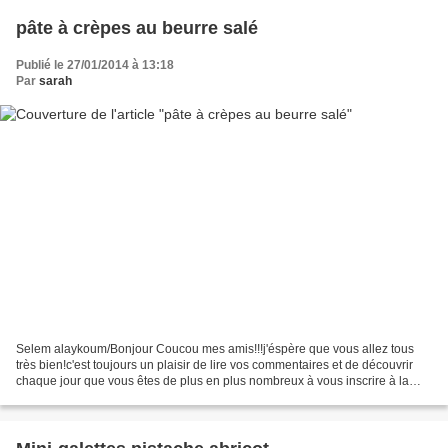
pâte à crèpes au beurre salé
Publié le 27/01/2014 à 13:18
Par
sarah
Selem alaykoum/Bonjour Coucou mes amis!!!j'éspère que vous allez tous
très bien!c'est toujours un plaisir de lire vos commentaires et de découvrir
chaque jour que vous êtes de plus en plus nombreux à vous inscrire à la
newsletters...merci pour votre confiance...