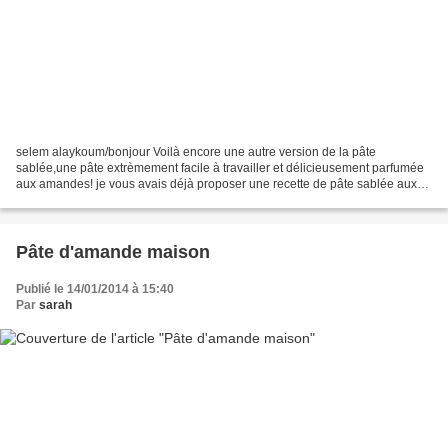
selem alaykoum/bonjour Voilà encore une autre version de la pâte
sablée,une pâte extrèmement facile à travailler et délicieusement parfumée
aux amandes! je vous avais déjà proposer une recette de pâte sablée aux
amandes ICI , dans cette version,l'oeuf...
Pâte d'amande maison
Publié le 14/01/2014 à 15:40
Par
sarah