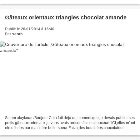
actuellement sur nos marchers...on les reconnait...
Gâteaux orientaux triangles chocolat amande
Publié le 20/01/2014 à 16:40
Par
sarah
Selem alaykoum/Bonjour Cela fait déjà un moment que je devais publier ces
petits gâteaux orientaux,je vous avais présentés ces douceurs ICI,elles m'ont
été offertes par ma chère belle-soeur Faiza,des bouchées chocolatées
extrèmement fondantes qui ont...