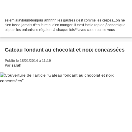
selem alayloum/bonjour ahhhhh les gaufres c'est comme les crèpes...on ne
s'en lasse jamais d'en faire ni d'en manger!!!! c'est facile,rapide,économique
et puis les enfants se régalent à chaque fois!!! avec cette recette,vous
obtiendrez environ 18 gaufres...
Gateau fondant au chocolat et noix concassées
Publié le 18/01/2014 à 11:19
Par
sarah