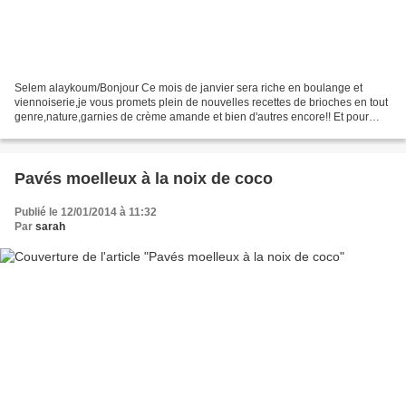
Selem alaykoum/Bonjour Ce mois de janvier sera riche en boulange et
viennoiserie,je vous promets plein de nouvelles recettes de brioches en tout
genre,nature,garnies de crème amande et bien d'autres encore!! Et pour
commencer, voilà de délicieux petits...
Pavés moelleux à la noix de coco
Publié le 12/01/2014 à 11:32
Par
sarah