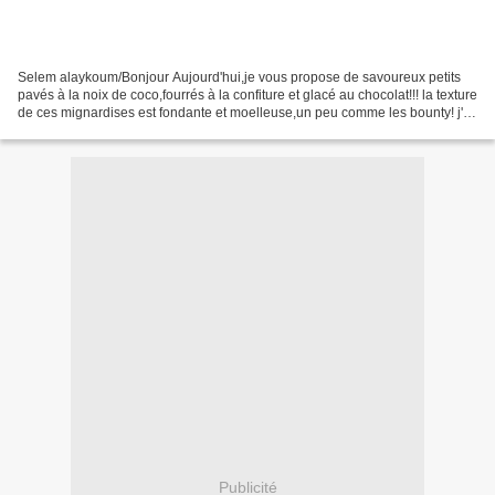
Selem alaykoum/Bonjour Aujourd'hui,je vous propose de savoureux petits
pavés à la noix de coco,fourrés à la confiture et glacé au chocolat!!! la texture
de ces mignardises est fondante et moelleuse,un peu comme les bounty! j'ai
choisi de les garnir avec...
Publicité