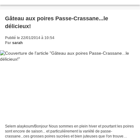
d'ailleurs été selectionnée coup de coeur blog...
Gâteau aux poires Passe-Crassane...le
délicieux!
Publié le 22/01/2014 à 10:54
Par
sarah
Selem alaykoum/Bonjour Nous sommes en plein hiver et pourtant les poires
sont encore de saison... et particulièrement la variété de passe-
crassane...ces grosses poires sucrées et bien juteuses que l'on trouve