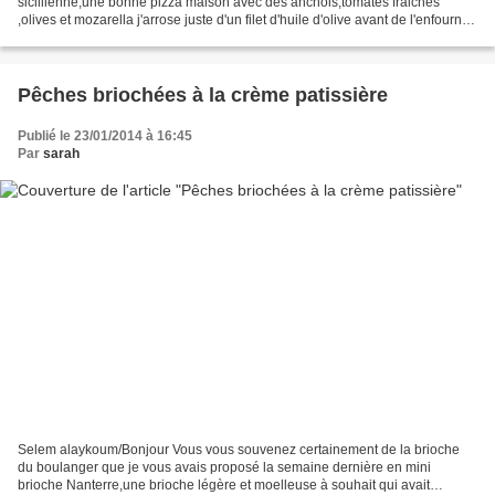
sicillienne,une bonne pizza maison avec des anchois,tomates fraiches
,olives et mozarella j'arrose juste d'un filet d'huile d'olive avant de l'enfourner
,cette pizza est à déguster bien chaude...
Pêches briochées à la crème patissière
Publié le 23/01/2014 à 16:45
Par
sarah
Selem alaykoum/Bonjour Vous vous souvenez certainement de la brioche
du boulanger que je vous avais proposé la semaine dernière en mini
brioche Nanterre,une brioche légère et moelleuse à souhait qui avait