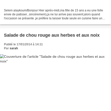
Selem alaykoum/Bonjour Hier après-midi,ma fille de 15 ans a eu une folle
envie de patisser...sincèrement,ça ne lui arrive pas souvent,alors quand
l'occasion se présente ,je préfère la laisser toute seule en cuisine faire un
peu se qu'elle a envie...et...
Salade de chou rouge aux herbes et aux noix
Publié le 17/01/2014 à 14:11
Par
sarah