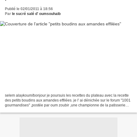
Publié le 02/01/2011 à 18:56
Par
le sucré salé d' oumsouhaib
selem alaykoum/bonjour je poursuis les recettes du plateau avec la recette
des petits boudins aux amandes effilées. je l' ai dénichée sur le forum "1001
gourmandises" ,postée par oum zoubir ,une championne de la patisserie
orientale ! elle a aussi un...