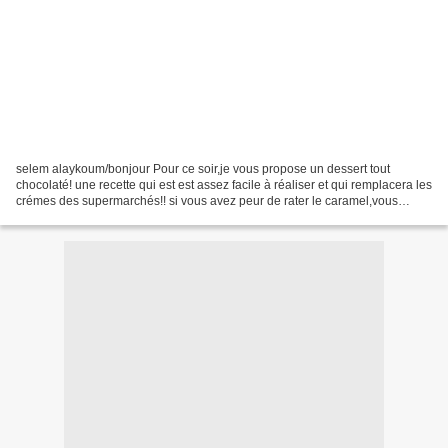
selem alaykoum/bonjour Pour ce soir,je vous propose un dessert tout
chocolaté! une recette qui est est assez facile à réaliser et qui remplacera les
crémes des supermarchés!! si vous avez peur de rater le caramel,vous
pouvez la réaliser sans,elle en sera...