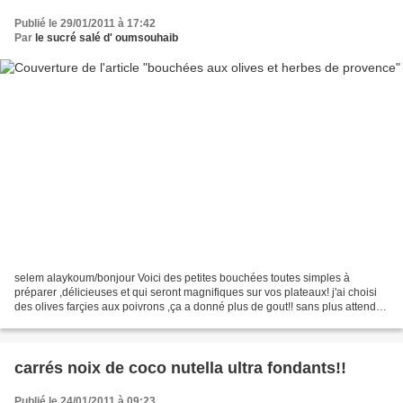
Publié le 29/01/2011 à 17:42
Par
le sucré salé d' oumsouhaib
selem alaykoum/bonjour Voici des petites bouchées toutes simples à
préparer ,délicieuses et qui seront magnifiques sur vos plateaux! j'ai choisi
des olives farçies aux poivrons ,ça a donné plus de gout!! sans plus attendre
je vous livre la recette! pour...
carrés noix de coco nutella ultra fondants!!
Publié le 24/01/2011 à 09:23