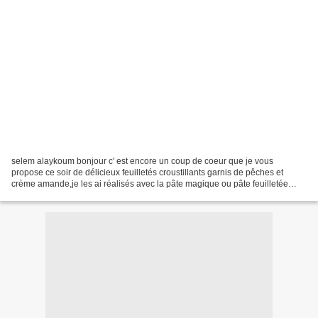
selem alaykoum bonjour c' est encore un coup de coeur que je vous
propose ce soir de délicieux feuilletés croustillants garnis de pêches et
crème amande,je les ai réalisés avec la pâte magique ou pâte feuilletée
inratable... CLIQUER SUR LE LIEN CI-DESSOUS...