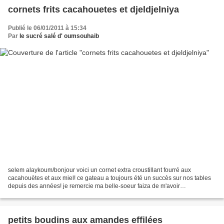
cornets frits cacahouetes et djeldjelniya
Publié le 06/01/2011 à 15:34
Par
le sucré salé d' oumsouhaib
selem alaykoum/bonjour voici un cornet extra croustillant fourré aux
cacahouètes et aux miel! ce gateau a toujours été un succès sur nos tables
depuis des années! je remercie ma belle-soeur faiza de m'avoir
confectionné un plateau entier pour la naissance...
petits boudins aux amandes effilées