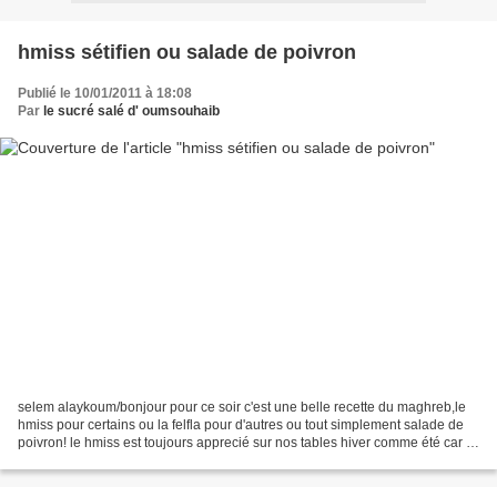
hmiss sétifien ou salade de poivron
Publié le 10/01/2011 à 18:08
Par
le sucré salé d' oumsouhaib
selem alaykoum/bonjour pour ce soir c'est une belle recette du maghreb,le
hmiss pour certains ou la felfla pour d'autres ou tout simplement salade de
poivron! le hmiss est toujours apprecié sur nos tables hiver comme été car il
peut se manger aussi bien...