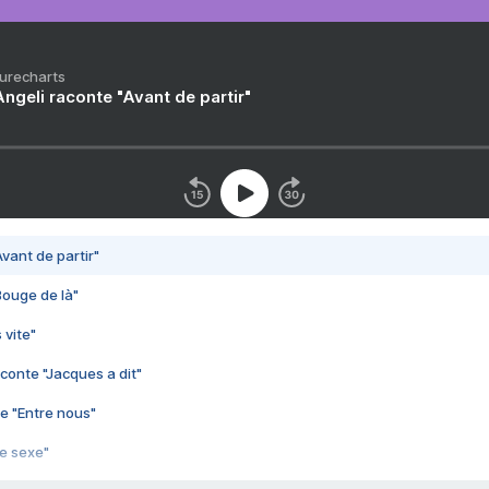
Purecharts
ngeli raconte "Avant de partir"
vant de partir"
Bouge de là"
 vite"
conte "Jacques a dit"
e "Entre nous"
3e sexe"