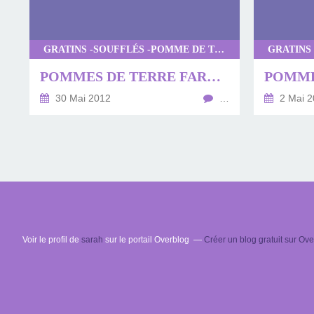
GRATINS -SOUFFLÉS -POMME DE TERRE
POMMES DE TERRE FARCIES AU BOEUF ET PARMESAN
30 Mai 2012
…
2 Mai 2
Voir le profil de
sarah
sur le portail Overblog
Créer un blog gratuit sur Ov