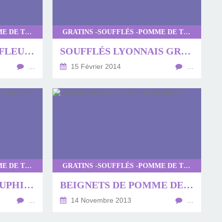
GRATINS -SOUFFLÉS -POMME DE TERRE
GRATINS -SOUFFLÉS -POMME DE TERRE
GRATIN DE CHOUX-FLEURS
SOUFFLÉS LYONNAIS GRATINÉS
…
15 Février 2014
…
GRATINS -SOUFFLÉS -POMME DE TERRE
GRATINS -SOUFFLÉS -POMME DE TERRE
LE VRAI GRATIN DAUPHINOIS EN MINI COCOTTE!!
BEIGNETS DE POMME DE TERRE AU BACON
…
14 Novembre 2013
…