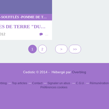
GRATINS -SOUFFLÉS -POMME DE TERRE
POMMES DE TERRE "DUCHESSES" AU PARMESAN
012
…
1
2
>
>>
Cedistic © 2014 - Hébergé par
Overblog
erblog
Top articles
Contact
Signaler un abus
C.G.U.
Rémunération e
Préférences cookies