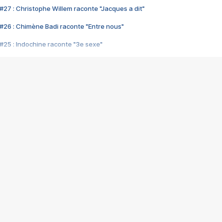
#27 : Christophe Willem raconte "Jacques a dit"
#26 : Chimène Badi raconte "Entre nous"
#25 : Indochine raconte "3e sexe"
#24 : Zaho raconte "C'est chelou"
#23 : Patrick Bruel raconte "Au café des délices"
#22 : Kyo raconte "Le chemin"
#21 : Nolwenn Leroy raconte "Cassé"
#20 : Patrick Hernandez raconte "Born to be alive"
#19 : Lorie raconte "Près de moi"
#18 : Michael Jones raconte "A nos actes manqués" (avec Jean-Jacque
#17 : Khaled raconte "Aïcha"
#16 : Corneille raconte "Parce qu'on vient de loin"