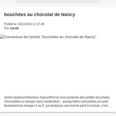
bouchées au chocolat de Nancy
Publié le 16/11/2011 à 17:45
Par
sarah
selem alaykoum/bonjour Aujourd'hui je vous propose des petites bouchées
chocolatées à manger sans modération... puisqu'elles sont petites,on peut
facilement en manger 4 ou 5 ,ça remplace une bonne part! à la base ,c'est
un gateau au chocolat que j'ai...