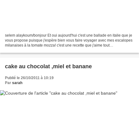
selem alaykoum/bonjour Et oui aujourd'hui c'est une ballade en italie que je
vous propose puisque j'espère bien vous faire voyager avec mes escalopes
milanaises à la tomate mozza! c'est une recette que j'aime tout
particulièrement et que j'avais decouvert...
cake au chocolat ,miel et banane
Publié le 26/10/2011 à 10:19
Par
sarah