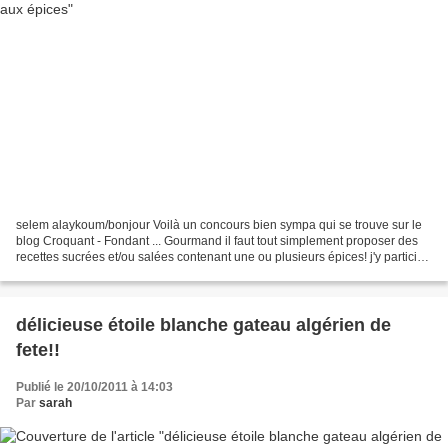
selem alaykoum/bonjour Voilà un concours bien sympa qui se trouve sur le
blog Croquant - Fondant ... Gourmand il faut tout simplement proposer des
recettes sucrées et/ou salées contenant une ou plusieurs épices! j'y participe
avec deux recettes salées:...
délicieuse étoile blanche gateau algérien de
fete!!
Publié le 20/10/2011 à 14:03
Par
sarah