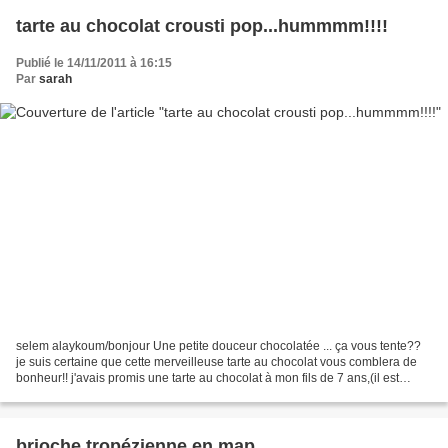
tarte au chocolat crousti pop...hummmm!!!!
Publié le 14/11/2011 à 16:15
Par
sarah
selem alaykoum/bonjour Une petite douceur chocolatée ... ça vous tente??
je suis certaine que cette merveilleuse tarte au chocolat vous comblera de
bonheur!! j'avais promis une tarte au chocolat à mon fils de 7 ans,(il est
dingue de choco ...comme sa...
brioche tropézienne en map