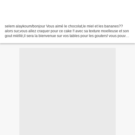
selem alaykoum/bonjour Vous aimé le chocolat,le miel et les bananes??
alors sur,vous allez craquer pour ce cake !! avec sa texture moelleuse et son
gout miéllé,il sera la bienvenue sur vos tables pour les gouters! vous pouvez
aussi changer de fruits,avec...