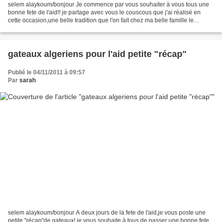
selem alaykoum/bonjour Je commence par vous souhaiter à vous tous une
bonne fete de l'aid!! je partage avec vous le couscous que j'ai réalisé en
cette occasion,une belle tradition que l'on fait chez ma belle famille le
lendemain du aid!! et saviez-vous...
gateaux algeriens pour l'aid petite "récap"
Publié le 04/11/2011 à 09:57
Par
sarah
selem alaykoum/bonjour A deux jours de la fete de l'aid,je vous poste une
petite "récap"de gateaux! je vous souhaite à tous de passer une bonne fete