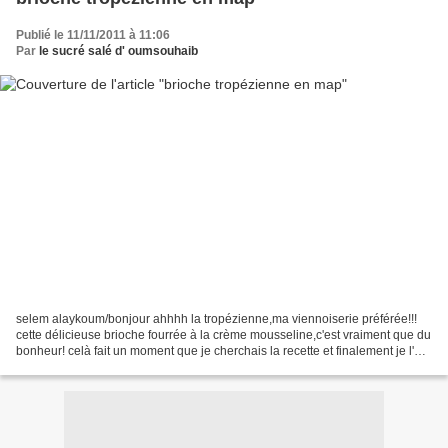
Publié le 11/11/2011 à 11:06
Par
le sucré salé d' oumsouhaib
selem alaykoum/bonjour ahhhh la tropézienne,ma viennoiserie préférée!!!
cette délicieuse brioche fourrée à la crème mousseline,c'est vraiment que du
bonheur! celà fait un moment que je cherchais la recette et finalement je l'ai
trouvée ... CLIQUER SUR...