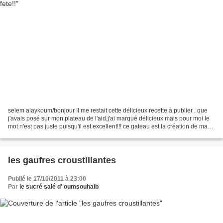
selem alaykoum/bonjour Il me restait cette délicieux recette à publier , que
j'avais posé sur mon plateau de l'aid,j'ai marqué délicieux mais pour moi le
mot n'est pas juste puisqu'il est excellent!!! ce gateau est la création de ma
chère belle soeur...
les gaufres croustillantes
Publié le 17/10/2011 à 23:00
Par
le sucré salé d' oumsouhaib