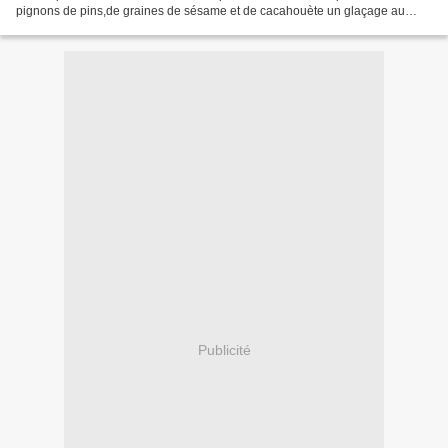
pignons de pins,de graines de sésame et de cacahouète un glaçage au
chocolat et on roule le gateau dans des gaufrettes...miammmm,ça...
Publicité