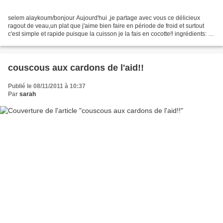
selem alaykoum/bonjour Aujourd'hui ,je partage avec vous ce délicieux
ragout de veau,un plat que j'aime bien faire en période de froid et surtout
c'est simple et rapide puisque la cuisson je la fais en cocotte!! ingrédients: 1
collier de veau 1 boite...
couscous aux cardons de l'aid!!
Publié le 08/11/2011 à 10:37
Par
sarah