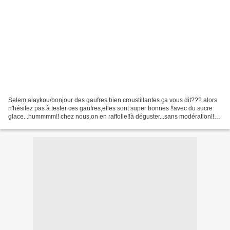
Selem alaykou/bonjour des gaufres bien croustillantes ça vous dit??? alors
n'hésitez pas à tester ces gaufres,elles sont super bonnes !!avec du sucre
glace...hummmm!! chez nous,on en raffolle!!à déguster...sans modération!!
bien entendu,il faut les manger...