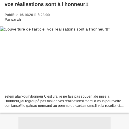
vos réalisations sont à l'honneur!!
Publié le 16/10/2011 à 23:00
Par
sarah
selem alaykoum/bonjour C'est vrai je ne fais pas souvent de mise à
l'honneur,j'ai regroupé pas mal de vos réalisations! merci à vous pour votre
confiance!! le gateau normand au pomme de cardamome:link la recette ici:
gateau normand aux pommes trop...bon!!...