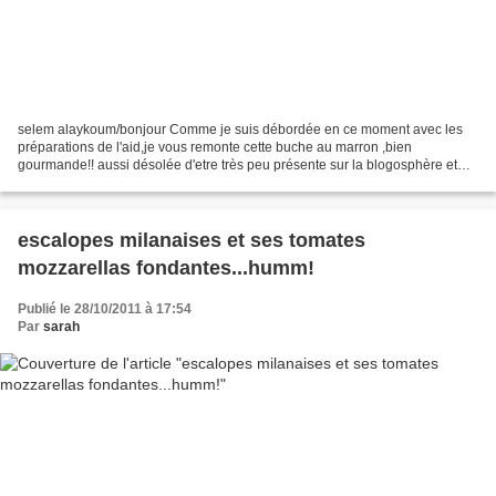
selem alaykoum/bonjour Comme je suis débordée en ce moment avec les
préparations de l'aid,je vous remonte cette buche au marron ,bien
gourmande!! aussi désolée d'etre très peu présente sur la blogosphère et
surtout je n'ai pas le temps de visiter vos...
escalopes milanaises et ses tomates
mozzarellas fondantes...humm!
Publié le 28/10/2011 à 17:54
Par
sarah