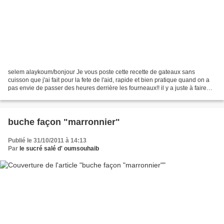
selem alaykoum/bonjour Je vous poste cette recette de gateaux sans
cuisson que j'ai fait pour la fete de l'aid, rapide et bien pratique quand on a
pas envie de passer des heures derrière les fourneaux!! il y a juste à faire
fondre le chocolat et le beurre...
buche façon "marronnier"
Publié le 31/10/2011 à 14:13
Par
le sucré salé d' oumsouhaib