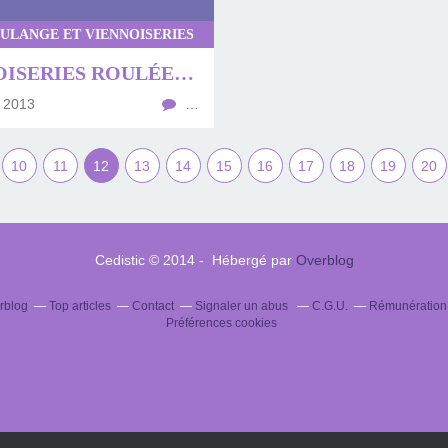
ULANGE ET VIENNOISERIES
VIENNOISERIES ROULÉES AUX PÉPITES DE CHOCOLAT...C'EST TROPPPP BON!!
 2013
…
10
11
12
13
14
15
16
17
18
19
20
Cedistic © 2014 - Hébergé par
Overblog
erblog
Top articles
Contact
Signaler un abus
C.G.U.
Rémunération e
Préférences cookies