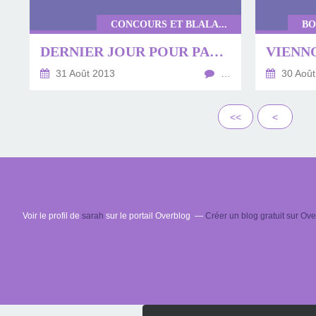
CONCOURS ET BLALA...
BO
DERNIER JOUR POUR PARTICIPER AU CONCOURS DE TARTES
31 Août 2013
…
30 Août
<<
<
Voir le profil de
sarah
sur le portail Overblog
Créer un blog gratuit sur Ov