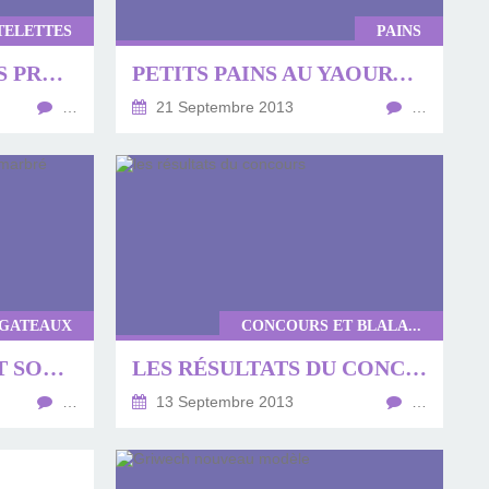
TELETTES
PAINS
TARTE AUX POMMES PRUNES ET AMANDES
PETITS PAINS AU YAOURT ET BEURRE SALÉ
…
21 Septembre 2013
…
GATEAUX
CONCOURS ET BLALA...
GATEAU MARBRÉ ET SON GLAÇAGE MARBRÉ
LES RÉSULTATS DU CONCOURS
…
13 Septembre 2013
…