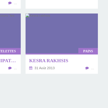
…
TELETTES
PAINS
TOUTES LES PARTICIPATIONS DU CONCOURS "LES TARTES EN FOLLIE"
KESRA RAKHSIS
…
31 Août 2013
…