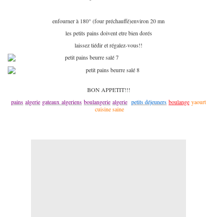
enfourner à 180° (four préchauffé)environ 20 mn
les petits pains doivent etre bien dorés
laissez tiédir et régalez-vous!!
BON APPETIT!!!
pains
algerie
gateaux algeriens
boulangerie
algerie
petits déjeuners
boulange
yaourt
cuisine saine