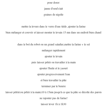
pour dorer:
jaune d'oeuf+lait
graines de nigelle
mettre la levure dans le verre d'eau tiède ,ajouter la farine
bien mélanger et couvrir et laisser monter le levain 15 mn dans un endroit bien chaud
dans le bol du robot ou un grand saladier,mettre la farine + le sel
mélanger rapidement
ajouter le levain
puis laisser pétrir ou travailler à la main
ajouter l'huile et le yaourt
ajouter progressivement l'eau
et bien travailler la pâte
terminer par le beurre
laisser pétrir(ou pétrir à la main)10 à 15mn jusqu'à ce que la pâte se décolle des parois
ne rajouter pas de farine!
laisser lever 1h à 1h30