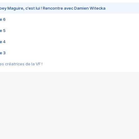
bey Maguire, c'est lui ! Rencontre avec Damien Witecka
e 6
e 5
e 4
e 3
s créatrices de la VF !
e 2
e 1
e Mektoub My Love arrive enfin ! Rencontre avec Shaïn Boumedine et Sal
i : après Toni en famille
elle réalise le bouleversant Dites lui que je l'aime
ais ! Rencontre autour de Vie privée de Rebecca Zlotowski