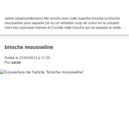
selem alaykoum/bonjour Me revoilà avec cette superbe brioche,la brioche
mousseline pour laquelle j'ai eu un véritable coup de coeur en la croisant
chez ma copinaute maryse et Cocotte cette brioche qui se prépare la veille
est d'une légèreté et d'un moelleux...
brioche mousseline
Publié le 27/03/2013 à 17:25
Par
sarah