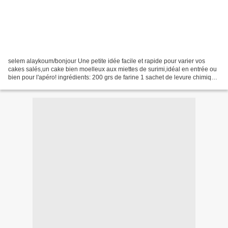
selem alaykoum/bonjour Une petite idée facile et rapide pour varier vos
cakes salés,un cake bien moelleux aux miettes de surimi,idéal en entrée ou
bien pour l'apéro! ingrédients: 200 grs de farine 1 sachet de levure chimique
100 ml de lait 100 ml d'huile...