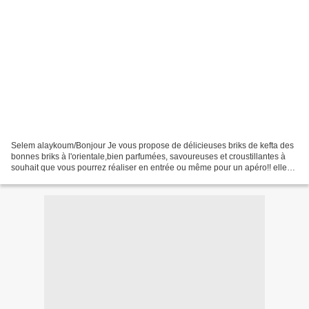
Selem alaykoum/Bonjour Je vous propose de délicieuses briks de kefta des
bonnes briks à l'orientale,bien parfumées, savoureuses et croustillantes à
souhait que vous pourrez réaliser en entrée ou même pour un apéro!! elles
ont fait l'unanimité à la maison...."elles...