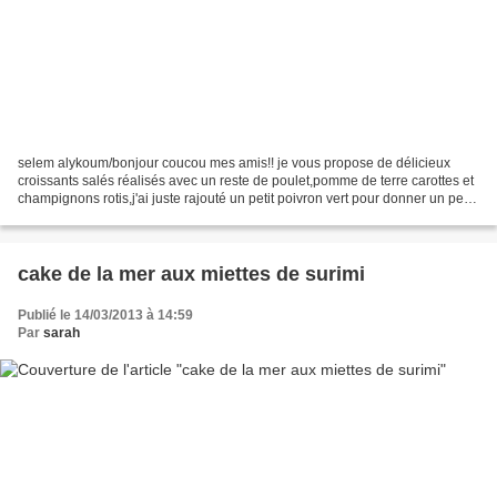
selem alykoum/bonjour coucou mes amis!! je vous propose de délicieux
croissants salés réalisés avec un reste de poulet,pomme de terre carottes et
champignons rotis,j'ai juste rajouté un petit poivron vert pour donner un peu
plus de gôut à la farce! ces...
cake de la mer aux miettes de surimi
Publié le 14/03/2013 à 14:59
Par
sarah