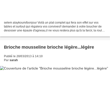
selem alaykoum/bonjour Voilà un plat complet qui fera son effet sur vos
tables et surtout qui régalera vos convives!! demander à votre boucher de
desosser une épaule d'agneau,il ne vous restera plus qu'à la farcir, la rouler
et la ficeler! avec de belles...
Brioche mousseline brioche légère...légère
Publié le 28/03/2013 à 14:10
Par
sarah