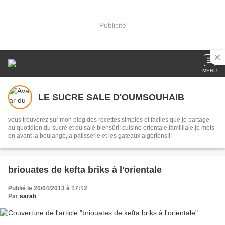
Publicité
MENU
LE SUCRE SALE D'OUMSOUHAIB
vous trouverez sur mon blog des recettes simples et faciles que je partage
au quotidien,du sucré et du salé biensûr!! cuisine orientale,familliale,je mets
en avant la boulange,la patisserie et les gateaux algériens!!!
briouates de kefta briks à l'orientale
Publié le 20/04/2013 à 17:12
Par
sarah