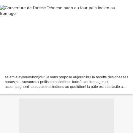
selem alaykoum/bonjour Je vous propose aujourd'hui la recette des cheeses
naans;ces savoureux petits pains indiens fourrés au fromage qui
accompagnent les repas des indiens au quotidien! la pâte est très facile à
réaliser et pour le façonnage,je vous...