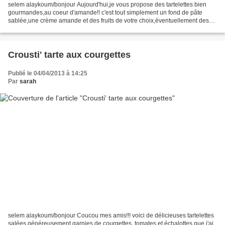
selem alaykoum/bonjour Aujourd'hui,je vous propose des tartelettes bien
gourmandes,au coeur d'amande!! c'est tout simplement un fond de pâte
sablée,une crème amande et des fruits de votre choix,éventuellement des
fruits de saison! le mariage parfait entre...
Crousti' tarte aux courgettes
Publié le 04/04/2013 à 14:25
Par
sarah
selem alaykoum/bonjour Coucou mes amis!!! voici de délicieuses tartelettes
salées généreusement garnies de courgettes ,tomates et échalottes que j'ai