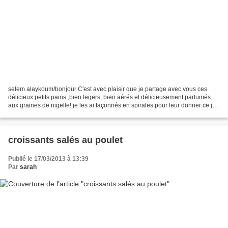
selem alaykoum/bonjour C'est avec plaisir que je partage avec vous ces
délicieux petits pains ,bien legers, bien aérés et délicieusement parfumés
aux graines de nigelle! je les ai façonnés en spirales pour leur donner ce joli
côté oriental,vous verrez...
croissants salés au poulet
Publié le 17/03/2013 à 13:39
Par
sarah