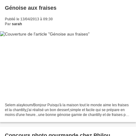
Génoise aux fraises
Publié le 13/04/2013 à 09:30
Par
sarah
Selem alaykoum/Bonjour Puisqu'à la maison tout le monde aime les fraises
et la chantilly,j'ai réalisé un bon dessert,simple et facile qui se prépare en
moins d'une heure...une bonne génoise garnie de chantilly et de fraises pour
le bonheur de tous!!!...
Concours photo gourmande chez Philou