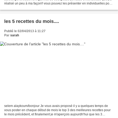
réalisé un peu à ma façon!! vous pouvez les présenter en individuelles pour
une entrée ou bien en version...
les 5 recettes du mois....
Publié le 02/04/2013 à 11:27
Par
sarah
selem alaykoum/bonjour Je vous avais proposé il y a quelques temps de
vous poster en chaque début de mois le top 3 des meilleures recettes pour
le mois précédent, et finalement je m'aperçois aujourdh'hui que les 3