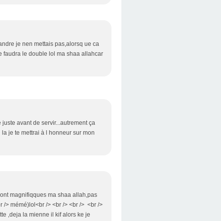
riandre je nen mettais pas,alorsq ue ca
e faudra le double lol ma shaa allahcar
e juste avant de servir...autrement ça
 la je te mettrai à l honneur sur mon
s sont magnifiqques ma shaa allah,pas
br /> mémé)lol<br /> <br /> <br /> <br />
e ,deja la mienne il kif alors ke je