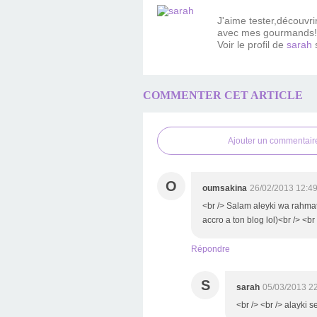
J'aime tester,découvr
avec mes gourmands!
Voir le profil de
sarah
s
COMMENTER CET ARTICLE
Ajouter un commentair
O
oumsakina
26/02/2013 12:4
<br /> Salam aleyki wa rahmatu
accro a ton blog lol)<br /> <br
Répondre
S
sarah
05/03/2013 2
<br /> <br /> alayki