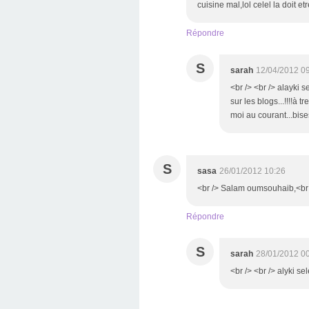
cuisine mal,lol celel la doit et
Répondre
S
sarah
12/04/2012 0
<br /> <br /> alayki 
sur les blogs...!!!!à
moi au courant...bise
S
sasa
26/01/2012 10:26
<br /> Salam oumsouhaib,<br />
Répondre
S
sarah
28/01/2012 0
<br /> <br /> alyki se