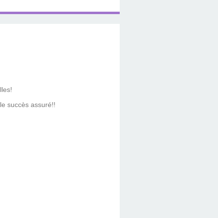
lles!
 le succès assuré!!