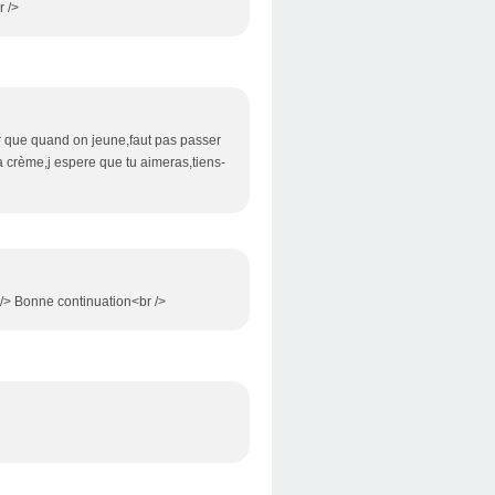
r />
 sur que quand on jeune,faut pas passer
la crème,j espere que tu aimeras,tiens-
r /> Bonne continuation<br />