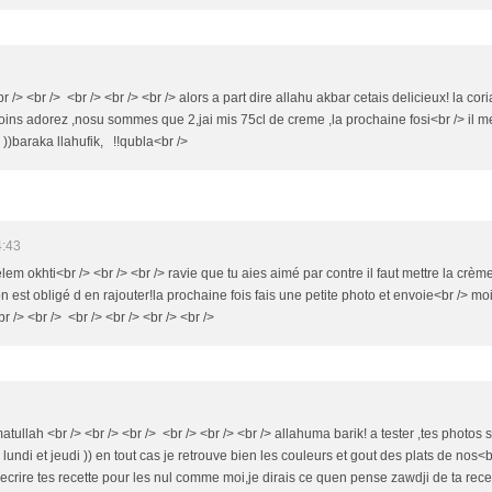
r /> <br /> <br /> <br /> <br /> alors a part dire allahu akbar cetais delicieux! la co
voins adorez ,nosu sommes que 2,jai mis 75cl de creme ,la prochaine fosi<br /> il m
 ))baraka llahufik, !!qubla<br />
4:43
elem okhti<br /> <br /> <br /> ravie que tu aies aimé par contre il faut mettre la crèm
n est obligé d en rajouter!la prochaine fois fais une petite photo et envoie<br /> moi
br /> <br /> <br /> <br /> <br /> <br />
tullah <br /> <br /> <br /> <br /> <br /> <br /> allahuma barik! a tester ,tes photo
 lundi et jeudi )) en tout cas je retrouve bien les couleurs et gout des plats de nos<
ecrire tes recette pour les nul comme moi,je dirais ce quen pense zawdji de ta recett