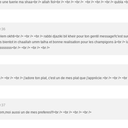
re une tuerie ma shaa<br /> allah !lol<br /> <br /> <br /> <br /> <br /> <br /> qubla <b
9:36
selem okhti<br /> <br /> <br /> rabbi djaziki bil kheir pour ton gentil message!!c'est
 tres bientot in chaallah umm talha et bonne realisation pour les champigons à<br /> 
sssssss<br /> <br /> <br /> <br />
 <br /> <br /> j'adore ton plat, c'est un de mes plat que j'apprécie.<br /> <br /> <b
0:37
lem,moi aussi un de mes preferes!!!<br /> <br /> <br /> <br />