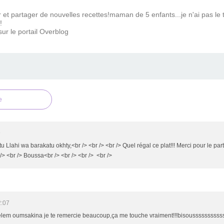
ir et partager de nouvelles recettes!maman de 5 enfants...je n'ai pas 
!
ur le portail Overblog
e
9
 Llahi wa barakatu okhty,<br /> <br /> <br /> Quel régal ce plat!!! Merci pour le part
 /> <br /> Boussa<br /> <br /> <br /> <br />
2:07
 selem oumsakina je te remercie beaucoup,ça me touche vraiment!!!bisousssssssssss<b