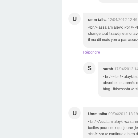
U
umm talha
12/04/2012 12:46
<br /> assalam aleyki:<br /> <b
change tout ! zawdji et moi a
il ma dit mais yen a pas assez
Répondre
S
sarah
17/04/2012 1
<br /> <br /> alayki s
absorbe...et apreès o
blog...!bisess<br /> <
U
Umm talha
09/04/2012 18:19
<br /> Assalam aleyki wa rahma
faciles pour ceux qui jeune ,le
<br /> <br /> continue a bien d