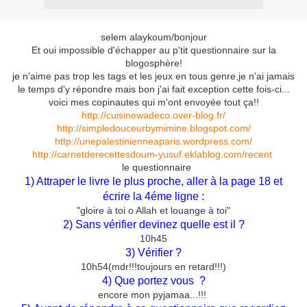
selem alaykoum/bonjour
Et oui impossible d'échapper au p'tit questionnaire sur la
blogosphère!
je n'aime pas trop les tags et les jeux en tous genre,je n'ai jamais
le temps d'y répondre mais bon j'ai fait exception cette fois-ci...
voici mes copinautes qui m'ont envoyée tout ça!!
http://cuisinewadeco.over-blog.fr/
http://simpledouceurbymimine.blogspot.com/
http://unepalestinienneaparis.wordpress.com/
http://carnetderecettesdoum-yusuf.eklablog.com/recent
le questionnaire
1) Attraper le livre le plus proche, aller à la page 18 et
écrire la 4éme ligne :
"gloire à toi o Allah et louange à toi"
2) Sans vérifier devinez quelle est il ?
10h45
3) Vérifier ?
10h54(mdr!!!toujours en retard!!!)
4) Que portez vous ?
encore mon pyjamaa...!!!