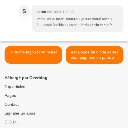
S
sarah
05/10/2011 09:19
<br /> <br /> merci soulef,oui je suis marié avec 1
franco/sétifien!bisoussss<br /> <br /> <br /> <br />
< buche façon foret noire!
escalopes de dinde et ses
champignons de paris à la
crème...mon plat
chouchou!! >
Hébergé par Overblog
Top articles
Pages
Contact
Signaler un abus
C.G.U.