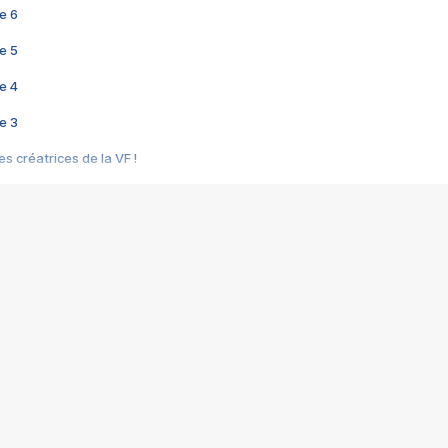
e 6
e 5
e 4
e 3
s créatrices de la VF !
e 2
e 1
e Mektoub My Love arrive enfin ! Rencontre avec Shaïn Boumedine et Sal
i : après Toni en famille
elle réalise le bouleversant Dites lui que je l'aime
ais ! Rencontre autour de Vie privée de Rebecca Zlotowski
 de Marguerite, Grave... Rencontre avec Ella Rumpf
 Les Rêveurs, un film intime sur la santé mentale