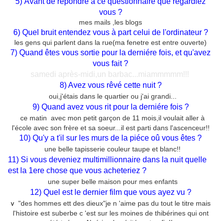
5) Avant de répondre à ce questionnaire que regardiez
vous ?
mes mails ,les blogs
6) Quel bruit entendez vous à part celui de l'ordinateur ?
les gens qui parlent dans la rue(ma fenetre est entre ouverte)
7) Quand êtes vous sortie pour la derniére fois, et qu'avez
vous fait ?
samedi après-midi,un barbac...miammmmm!!!
8) Avez vous rêvé cette nuit ?
oui,j'étais dans le quartier ou j'ai grandi...
9) Quand avez vous rit pour la derniére fois ?
ce matin avec mon petit garçon de 11 mois,il voulait aller à
l'école avec son frère et sa soeur...il est parti dans l'ascenceur!!
10) Qu'y a t'il sur les murs de la piéce oû vous êtes ?
une belle tapisserie couleur taupe et blanc!!
11) Si vous deveniez multimillionnaire dans la nuit quelle
est la 1ere chose que vous acheteriez ?
une super belle maison pour mes enfants
12) Quel est le dernier film que vous ayez vu ?
"des hommes ett des dieux"je n 'aime pas du tout le titre mais
v
l'histoire est suberbe c 'est sur les moines de thibérines qui ont