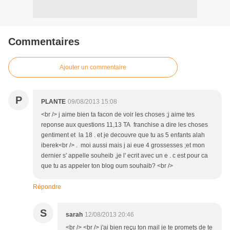
Commentaires
Ajouter un commentaire
P
PLANTE
09/08/2013 15:08
<br /> j aime bien ta facon de voir les choses ;j aime tes
reponse aux questions 11,13 TA franchise a dire les choses
gentiment et la 18 . et je decouvre que tu as 5 enfants alah
iberek<br /> . moi aussi mais j ai eue 4 grossesses ;et mon
dernier s' appelle souheib ,je l' ecrit avec un e . c est pour ca
que tu as appeler ton blog oum souhaib? <br />
Répondre
S
sarah
12/08/2013 20:46
<br /> <br /> j'ai bien reçu ton mail je te promets de te