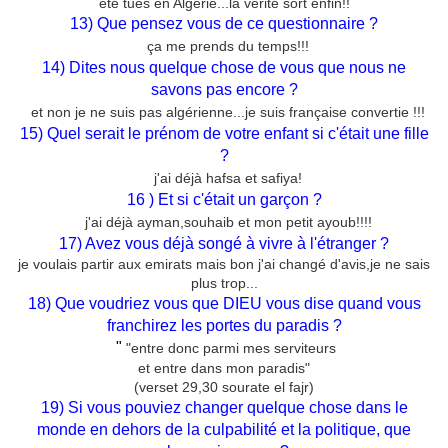
été tués en Algérie...la vérité sort enfin!!
13) Que pensez vous de ce questionnaire ?
ça me prends du temps!!!
14) Dites nous quelque chose de vous que nous ne
savons pas encore ?
et non je ne suis pas algérienne...je suis française convertie !!!
15) Quel serait le prénom de votre enfant si c'était une fille
?
j'ai déjà hafsa et safiya!
16 ) Et si c'était un garçon ?
j'ai déjà ayman,souhaib et mon petit ayoub!!!!
17) Avez vous déjà songé à vivre à l'étranger ?
je voulais partir aux emirats mais bon j'ai changé d'avis,je ne sais
plus trop...
18) Que voudriez vous que DIEU vous dise quand vous
franchirez les portes du paradis ?
"
"entre donc parmi mes serviteurs
et entre dans mon paradis"
(verset 29,30 sourate el fajr)
19) Si vous pouviez changer quelque chose dans le
monde en dehors de la culpabilité et la politique, que