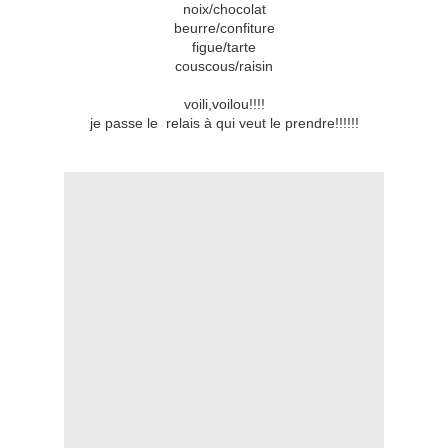
noix/chocolat
beurre/confiture
figue/tarte
couscous/raisin
voili,voilou!!!!
je passe le relais à qui veut le prendre!!!!!!