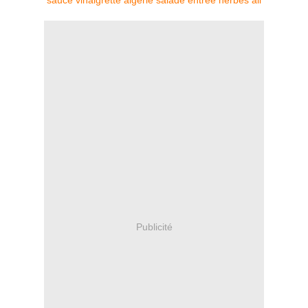
sauce
vinaigrette
algerie
salade
entrée
herbes
ail
Publicité