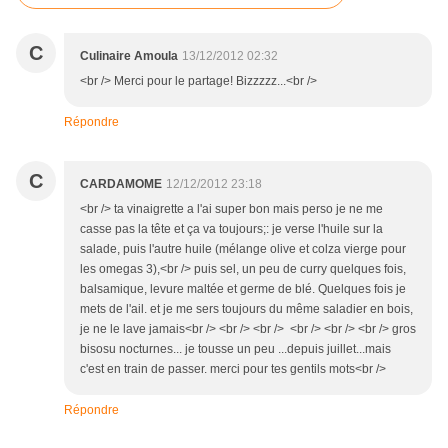
C
Culinaire Amoula
13/12/2012 02:32
<br /> Merci pour le partage! Bizzzzz...<br />
Répondre
C
CARDAMOME
12/12/2012 23:18
<br /> ta vinaigrette a l'ai super bon mais perso je ne me
casse pas la tête et ça va toujours;: je verse l'huile sur la
salade, puis l'autre huile (mélange olive et colza vierge pour
les omegas 3),<br /> puis sel, un peu de curry quelques fois,
balsamique, levure maltée et germe de blé. Quelques fois je
mets de l'ail. et je me sers toujours du même saladier en bois,
je ne le lave jamais<br /> <br /> <br /> <br /> <br /> <br /> gros
bisosu nocturnes... je tousse un peu ...depuis juillet...mais
c'est en train de passer. merci pour tes gentils mots<br />
Répondre