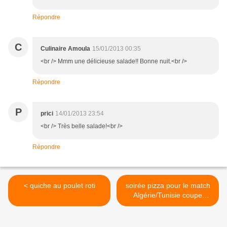
Répondre
C
Culinaire Amoula
15/01/2013 00:35
<br /> Mmm une délicieuse salade!! Bonne nuit.<br />
Répondre
P
prici
14/01/2013 23:54
<br /> Très belle salade!<br />
Répondre
< quiche au poulet roti
soirée pizza pour le match
Algérie/Tunisie coupe
d'Afrique des Nations!!!! >