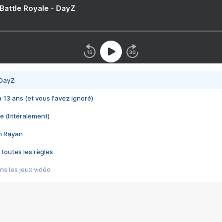
 Battle Royale - DayZ
 DayZ
 a 13 ans (et vous l'avez ignoré)
e (littéralement)
im Rayan
 toutes les règles
s les jeux vidéo
us choquant de Rockstar ? - Le scandale BULLY
e plus moche de Steam