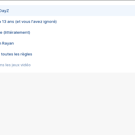
 DayZ
 a 13 ans (et vous l'avez ignoré)
e (littéralement)
im Rayan
 toutes les règles
s les jeux vidéo
us choquant de Rockstar ? - Le scandale BULLY
e plus moche de Steam
du RÊVE tourne au CAUCHEMAR
pendant 8 heures
it… à tort
umiliés par un jeu vidéo