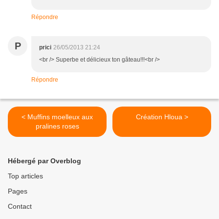
Répondre
P
prici
26/05/2013 21:24
<br /> Superbe et délicieux ton gâteau!!!<br />
Répondre
< Muffins moelleux aux
Création Hloua >
pralines roses
Hébergé par Overblog
Top articles
Pages
Contact