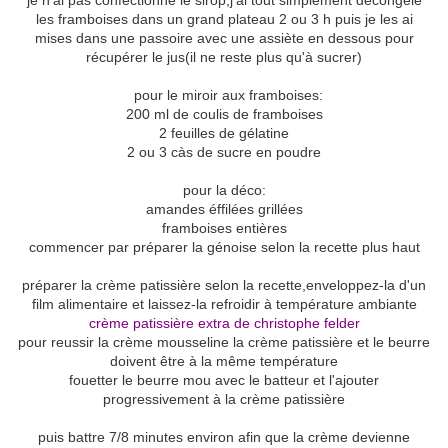
je n'ai pas confectionné le sirop,j'ai tout simplement décongelé
les framboises dans un grand plateau 2 ou 3 h puis je les ai
mises dans une passoire avec une assiète en dessous pour
récupérer le jus(il ne reste plus qu'à sucrer)
pour le miroir aux framboises:
200 ml de coulis de framboises
2 feuilles de gélatine
2 ou 3 càs de sucre en poudre
pour la déco:
amandes éffilées grillées
framboises entières
commencer par préparer la génoise selon la recette plus haut
préparer la crème patissière selon la recette,enveloppez-la d'un
film alimentaire et laissez-la refroidir à température ambiante
crème patissière extra de christophe felder
pour reussir la crème mousseline la crème patissière et le beurre
doivent être à la même température
fouetter le beurre mou avec le batteur et l'ajouter
progressivement à la crème patissière
puis battre 7/8 minutes environ afin que la crème devienne