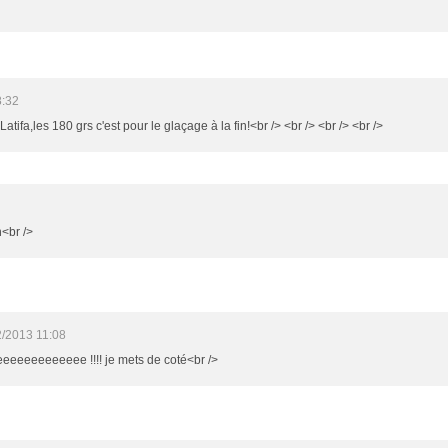
8:32
Latifa,les 180 grs c'est pour le glaçage à la fin!<br /> <br /> <br /> <br />
n<br />
2/2013 11:08
eeeeeeeeeeeee !!!! je mets de coté<br />