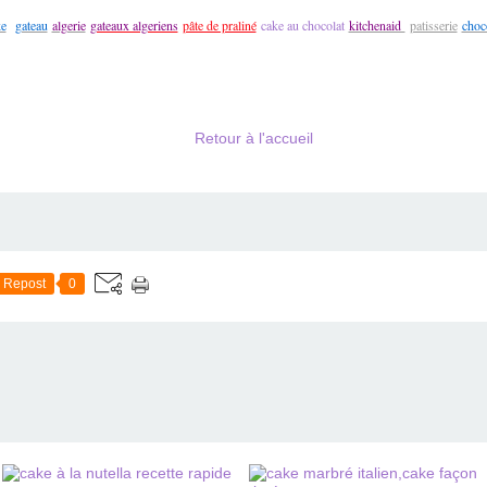
ke
gateau
algerie
gateaux algeriens
pâte de praliné
cake au chocolat
kitchenaid
patisserie
choc
Retour à l'accueil
Repost
0