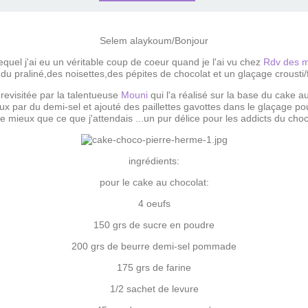
Selem alaykoum/Bonjour
equel j'ai eu un véritable coup de coeur quand je l'ai vu chez
Rdv des m
u praliné,des noisettes,des pépites de chocolat et un glaçage crousti/fo
revisitée par la talentueuse
Mouni
qui l'a réalisé sur la base du cake au
x par du demi-sel et ajouté des paillettes gavottes dans le glaçage pour 
e mieux que ce que j'attendais ...un pur délice pour les addicts du choco
ingrédients:
pour le cake au chocolat:
4 oeufs
150 grs de sucre en poudre
200 grs de beurre demi-sel pommade
175 grs de farine
1/2 sachet de levure