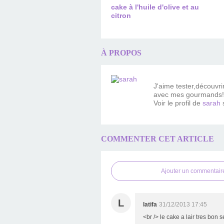
cake à l'huile d'olive et au
citron
À PROPOS
J'aime tester,découvr
avec mes gourmands!
Voir le profil de
sarah
s
COMMENTER CET ARTICLE
Ajouter un commentair
L
latifa
31/12/2013 17:45
<br /> le cake a lair tres bon