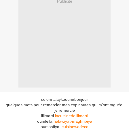
Publicité
selem alaykooum/bonjour
quelques mots pour remercier mes copinautes qui m'ont taguée!
je remercie
lilimarti
lacuisinedelilimarti
oumleila
halawiyat-maghribiya
oumsafiya
cuisinewadeco