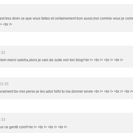
c'est tres divin ce que vous faites et certainement bon aussi,moi comme vous je com
/> <br />
8:32
elem merci saleha,alors je vais de suite voir ton blog!<br /> <br /> <br /> <br />
22:35
 vraiment bo moi perso je les ador hiihi tu ma donner envie <br /> <br /> <br /> <br /
5:33
ur ce gentil com!!<br /> <br /> <br /> <br />