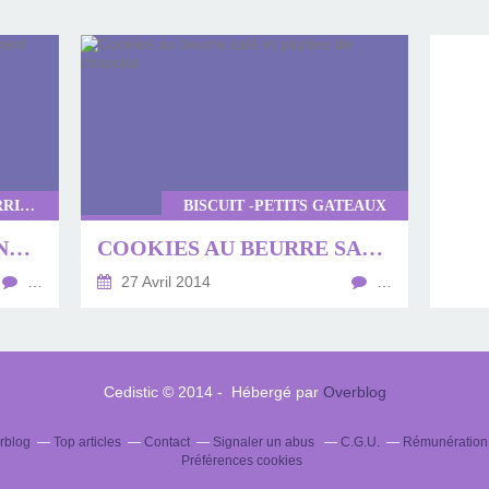
ENTREMETS -CHARLOTTES -VERRINES
BISCUIT -PETITS GATEAUX
FRAISES MENTHE CHANTILLY TOUT SIMPLEMENT
COOKIES AU BEURRE SALÉ ET PÉPITES DE CHOCOLAT
…
27 Avril 2014
…
Cedistic © 2014 - Hébergé par
Overblog
erblog
Top articles
Contact
Signaler un abus
C.G.U.
Rémunération e
Préférences cookies