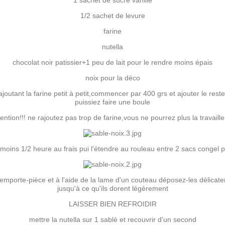
1 sachet de sucre vanille
1/2 sachet de levure
farine
nutella
chocolat noir patissier+1 peu de lait pour le rendre moins épais
noix pour la déco
joutant la farine petit à petit,commencer par 400 grs et ajouter le rest
puissiez faire une boule
tention!!! ne rajoutez pas trop de farine,vous ne pourrez plus la travailler
 moins 1/2 heure au frais pui l'étendre au rouleau entre 2 sacs congel po
emporte-pièce et à l'aide de la lame d'un couteau déposez-les délicate
jusqu'à ce qu'ils dorent légèrement
LAISSER BIEN REFROIDIR
mettre la nutella sur 1 sablé et recouvrir d'un second