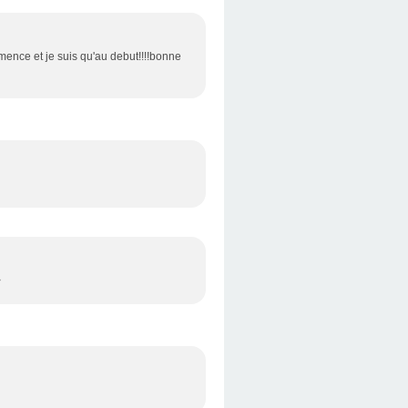
mence et je suis qu'au debut!!!!bonne
>