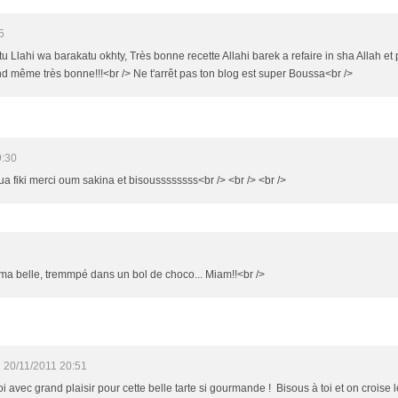
5
 Llahi wa barakatu okhty, Très bonne recette Allahi barek a refaire in sha Allah et 
and même très bonne!!!<br /> Ne t'arrêt pas ton blog est super Boussa<br />
9:30
ua fiki merci oum sakina et bisoussssssss<br /> <br /> <br />
lle, tremmpé dans un bol de choco... Miam!!<br />
20/11/2011 20:51
r toi avec grand plaisir pour cette belle tarte si gourmande ! Bisous à toi et on cr