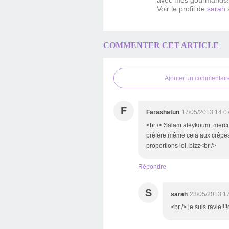
Voir le profil de
sarah
s
COMMENTER CET ARTICLE
Ajouter un commentair
F
Farashatun
17/05/2013 14:0
<br /> Salam aleykoum, merci 
préfère même cela aux crêpes, 
proportions lol. bizz<br />
Répondre
S
sarah
23/05/2013 1
<br /> je suis ravie!!