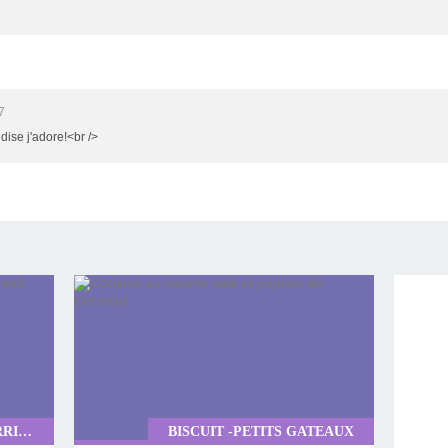
7
dise j'adore!<br />
ENTREMETS -CHARLOTTES -VERRINES
BISCUIT -PETITS GATEAUX