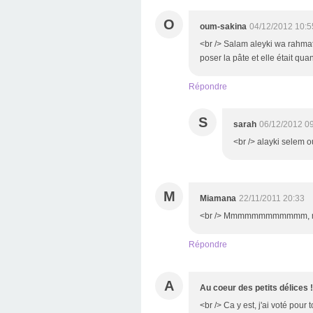
O
oum-sakina
04/12/2012 10:5
<br /> Salam aleyki wa rahmatu
poser la pâte et elle était qu
Répondre
S
sarah
06/12/2012 0
<br /> alayki selem o
M
Miamana
22/11/2011 20:33
<br /> Mmmmmmmmmmmm, ma be
Répondre
A
Au coeur des petits délices !
<br /> Ca y est, j'ai voté pou