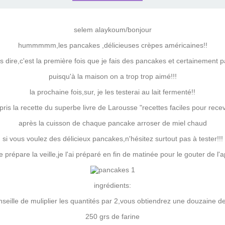
selem alaykoum/bonjour
hummmmm,les pancakes ,délicieuses crèpes américaines!!
s dire,c'est la première fois que je fais des pancakes et certainement p
puisqu'à la maison on a trop trop aimé!!!
la prochaine fois,sur, je les testerai au lait fermenté!!
i pris la recette du superbe livre de Larousse "recettes faciles pour recev
après la cuisson de chaque pancake arroser de miel chaud
si vous voulez des délicieux pancakes,n'hésitez surtout pas à tester!!!
e prépare la veille,je l'ai préparé en fin de matinée pour le gouter de l'
ingrédients:
nseille de muliplier les quantités par 2,vous obtiendrez une douzaine 
250 grs de farine