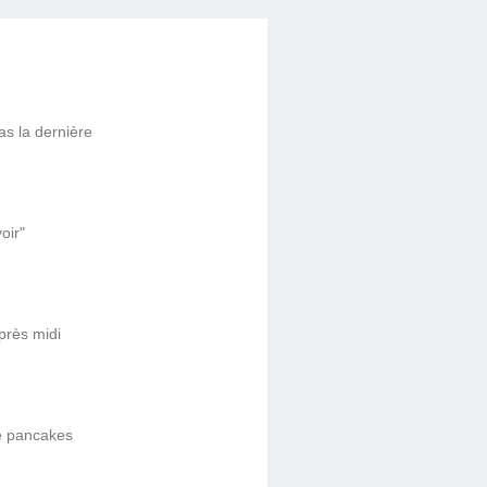
as la dernière
oir"
après midi
de pancakes