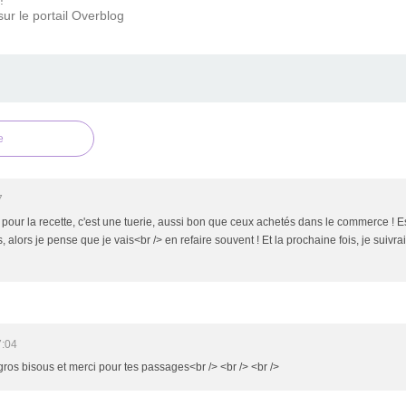
ur le portail Overblog
e
7
pour la recette, c'est une tuerie, aussi bon que ceux achetés dans le commerce ! E
alors je pense que je vais<br /> en refaire souvent ! Et la prochaine fois, je suivrai
7:04
!!gros bisous et merci pour tes passages<br /> <br /> <br />