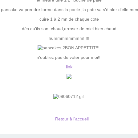
et mettre une 1/2 louche de pate
a pancake va prendre forme dans la poele ,la pate va s'étaler d'elle me
cuire 1 à 2 mn de chaque coté
dès qu'ils sont chaud,arroser de miel bien chaud
hummmmmmmm!!!!!
BON APPETTIT!!!
n'oubliez pas de voter pour moi!!!
link
Retour à l'accueil