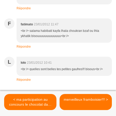
Répondre
F
fatimato
23/01/2012 11:47
<br /> salama habibati kayfa lhala choukran bzaf ou lhla
ykhatik bisouuuuuuuuuuuuu<br />
Répondre
L
lolo
23/01/2012 10:41
<br /> quelles sont belles tes petites gaufres!!! bisous<br />
Répondre
< ma participation au
merveilleux framboisier!!! >
concours le chocolat dans
tous ses états!!