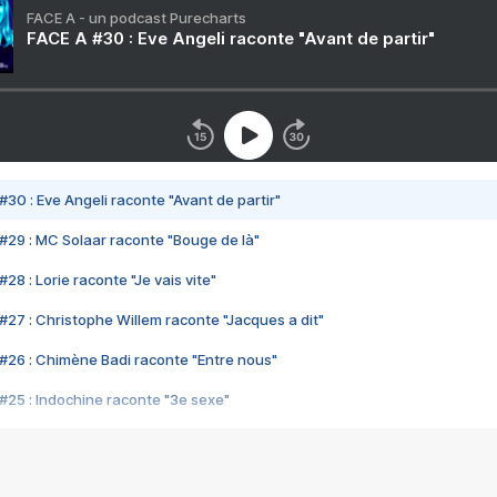
FACE A - un podcast Purecharts
FACE A #30 : Eve Angeli raconte "Avant de partir"
#30 : Eve Angeli raconte "Avant de partir"
#29 : MC Solaar raconte "Bouge de là"
28 : Lorie raconte "Je vais vite"
#27 : Christophe Willem raconte "Jacques a dit"
#26 : Chimène Badi raconte "Entre nous"
#25 : Indochine raconte "3e sexe"
#24 : Zaho raconte "C'est chelou"
#23 : Patrick Bruel raconte "Au café des délices"