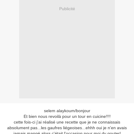
Publicité
selem alaykoum/bonjour
Et bien nous revoilà pour un tour en cuicine!!!!
cette fois-ci j'ai réalisé une recette que je ne connaissais
absolument pas...les gaufres liégeoises...ehhh oui je n'en avais
jamais mangé alors c'était l'occasion pour moi dy gouter!