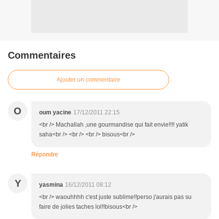
Commentaires
Ajouter un commentaire
O
oum yacine
17/12/2011 22:15
<br /> Machallah ,une gourmandise qui fait envie!!!! yatik
saha<br /> <br /> <br /> bisous<br />
Répondre
Y
yasmina
16/12/2011 08:12
<br /> waouhhhh c'est juste sublime!!perso j'aurais pas su
faire de jolies taches lol!!bisous<br />