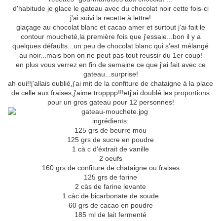
d'habitude je glace le gateau avec du chocolat noir cette fois-ci
j'ai suivi la recette à lettre!
glaçage au chocolat blanc et cacao amer et surtout j'ai fait le
contour moucheté,la première fois que j'essaie...bon il y a
quelques défaults...un peu de chocolat blanc qui s'est mélangé
au noir...mais bon on ne peut pas tout reussir du 1er coup!
en plus vous verrez en fin de semaine ce que j'ai fait avec ce
gateau...surprise!
ah oui!!j'allais oublié,j'ai mit de la confiture de chataigne à la place
de celle aux fraises,j'aime tropppp!!!etj'ai doublé les proportions
pour un gros gateau pour 12 personnes!
ingrédients:
125 grs de beurre mou
125 grs de sucre en poudre
1 cà c d'éxtrait de vanille
2 oeufs
160 grs de confiture de chataigne ou fraises
125 grs de farine
2 càs de farine levante
1 càc de bicarbonate de soude
60 grs de cacao en poudre
185 ml de lait fermenté